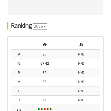
Ranking
#
27
N/D
%
67,42
N/D
P
89
N/D
V
28
N/D
E
5
N/D
D
11
N/D