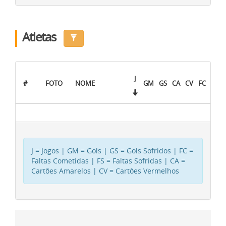
Atletas
J
#
FOTO
NOME
GM
GS
CA
CV
FC
FS
J = Jogos | GM = Gols | GS = Gols Sofridos | FC =
Faltas Cometidas | FS = Faltas Sofridas | CA =
Cartões Amarelos | CV = Cartões Vermelhos