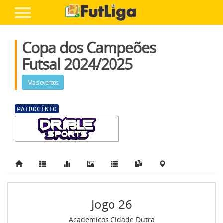
Entre ou cadastre-se
Home
Copa dos Campeões
FairPlay FutLiga
Futsal 2024/2025
A Liga
Mais eventos
Competições
+ Futebol
PATROCÍNIO
Inscreva Seu Time
-
Jogo 26
Ajuda
Academicos Cidade Dutra