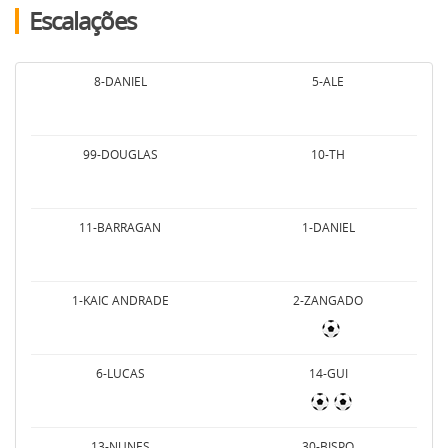
Escalações
8-DANIEL
5-ALE
99-DOUGLAS
10-TH
11-BARRAGAN
1-DANIEL
1-KAIC ANDRADE
2-ZANGADO
6-LUCAS
14-GUI
13-NUNES
30-BISPO