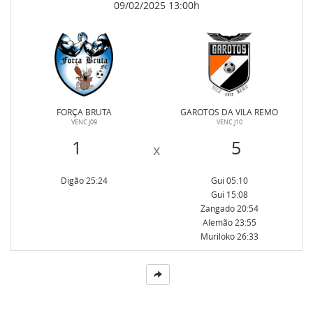
09/02/2025 13:00h
Atendimento
Como funciona
FORÇA BRUTA
GAROTOS DA VILA REMO
VENC J09
VENC J10
1
5
x
Digão 25:24
Gui 05:10
Gui 15:08
Zangado 20:54
Alemão 23:55
Muriloko 26:33