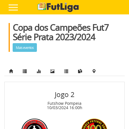
Entre ou cadastre-se
Home
Copa dos Campeões Fut7
FairPlay FutLiga
Série Prata 2023/2024
A Liga
Mais eventos
Competições
+ Futebol
Inscreva Seu Time
Jogo 2
-
Futshow Pompeia
10/03/2024 16:00h
Ajuda