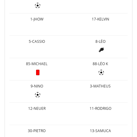
1-JHOW
17-KELVIN
5-CASSIO
8-LÉO
85-MICHAEL
88-LÉO K
9-NINO
3-MATHEUS
12-NEUER
11-RODRIGO
30-PIETRO
13-SAMUCA