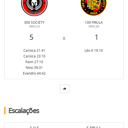
Atendimento
300 SOCIETY
100 FIRULA
PERD J19
PERD J33
5
1
x
Como funciona
Carioca 21:41
Léo K 19:10
Carioca 23:10
Paim 27:10
Nino 39:31
Evandro 44:42
Escalações
3-ALE
5-FIRULA