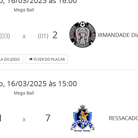
, 16/03/2025 às 16:00
Mega Ball
2
IRMANDADE D
(03)
x
(01)
A DO JOGO
FLYER DO PLACAR
, 16/03/2025 às 15:00
Mega Ball
1
7
RESSACAD
x