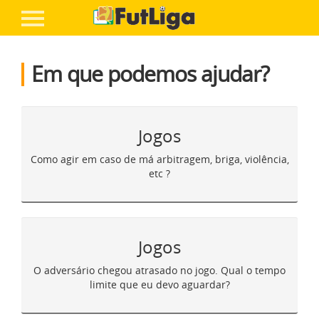
Entre ou cadastre-se
Home
Em que podemos ajudar?
FairPlay FutLiga
A Liga
Competições
Jogos
+ Futebol
Como agir em caso de má arbitragem, briga, violência,
etc ?
Inscreva Seu Time
Jogos
-
O adversário chegou atrasado no jogo. Qual o tempo
limite que eu devo aguardar?
Ajuda